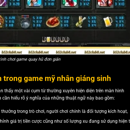
rình chơi game quay hũ đơn giản
n trong game mỹ nhân giáng sinh
ận thấy một vài cụm từ thường xuyên hiện diện trên màn hình
ạn cần hiểu rõ ý nghĩa của những thuật ngữ này bao gồm:
hưởng trong trò chơi, người chơi chính là đối tượng kích hoạt,
hỉnh giá trị tiền cược cũng như số lượng xu đang sử dụng hiện t