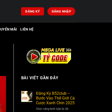
ĐĂNG KÝ
ĐĂNG NHẬP
UYẾN MÃI
LIÊN HỆ
BÀI VIẾT GẦN ĐÂY
Đăng Ký B52club –
Bước Vào Thế Giới Cá
Cược Xanh Chín 2025
Chức năng bình luận bị tắt
ở