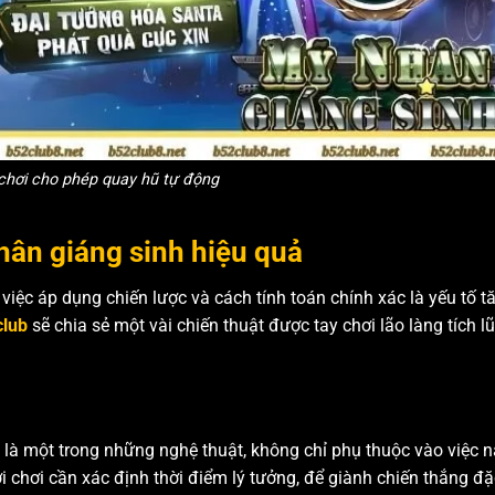
chơi cho phép quay hũ tự động
ân giáng sinh hiệu quả
việc áp dụng chiến lược và cách tính toán chính xác là yếu tố t
club
sẽ chia sẻ một vài chiến thuật được tay chơi lão làng tích l
 là một trong những nghệ thuật, không chỉ phụ thuộc vào việc 
 chơi cần xác định thời điểm lý tưởng, để giành chiến thắng đặ