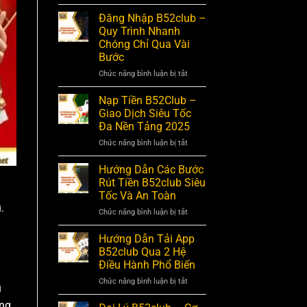
Đăng
Ký
Đăng Nhập B52club –
B52club
Quy Trình Nhanh
–
Chóng Chỉ Qua Vài
Bước
Bước
Vào
Thế
Chức năng bình luận bị tắt
ở
Giới
Đăng
Cá
Nhập
Nạp Tiền B52Club –
Cược
B52club
Giao Dịch Siêu Tốc
Xanh
–
Đa Nền Tảng 2025
Chín
Quy
Chức năng bình luận bị tắt
2025
ở
Trình
Nạp
Nhanh
Tiền
Chóng
Hướng Dẫn Các Bước
B52Club
Chỉ
Rút Tiền B52club Siêu
–
Qua
Tốc Và An Toàn
Giao
Vài
.
Chức năng bình luận bị tắt
ở
Dịch
Bước
Hướng
Siêu
Dẫn
Tốc
Hướng Dẫn Tải App
Các
Đa
B52club Qua 2 Hệ
Bước
Nền
Điều Hành Phổ Biến
Rút
Tảng
Chức năng bình luận bị tắt
ở
Tiền
2025
u
Hướng
B52club
ảng
Dẫn
Siêu