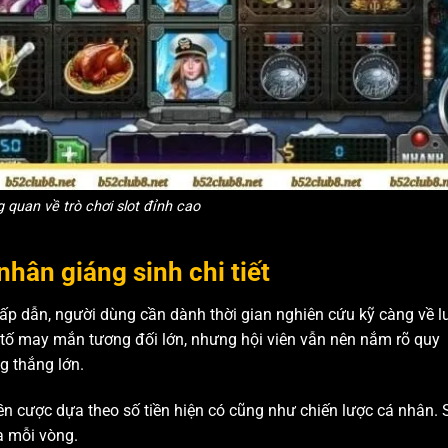
 quan về trò chơi slot đỉnh cao
hân giáng sinh chi tiết
ấp dẫn, người dùng cần dành thời gian nghiên cứu kỹ càng về l
tố may mắn tương đối lớn, nhưng hội viên vẫn nên nắm rõ quy
g thắng lớn.
ền cược dựa theo số tiền hiện có cũng như chiến lược cá nhân. 
ua mỗi vòng.