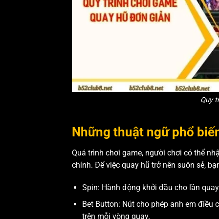
Quy t
Những thuật ngữ phổ biế
Quá trình chơi game, người chơi có thể nh
chính. Để việc quay hũ trở nên suôn sẻ, b
Spin: Hành động khởi đầu cho lần quay t
Bet Button: Nút cho phép anh em điều c
trên mỗi vòng quay.