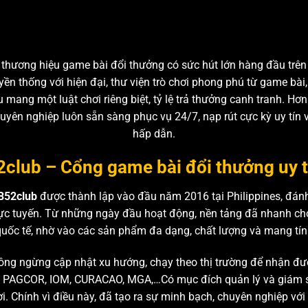
thương hiệu game bài đổi thưởng có sức hút lớn hàng đầu trên th
ền thống với hiện đại, thư viện trò chơi phong phú từ game bài,
u mang một luật chơi riêng biệt, tỷ lệ trả thưởng canh tranh. Hơ
uyên nghiệp luôn sẵn sàng phục vụ 24/7, nạp rút cực kỳ uy tín 
hấp dẫn.
club – Cổng game bài đổi thưởng uy 
B52club
được thành lập vào đầu năm 2016 tại Philippines, đán
í trực tuyến. Từ những ngày đầu hoạt động, nền tảng đã nhanh c
 quốc tế, nhờ vào các sản phẩm đa dạng, chất lượng và mang tí
ng ngừng cập nhật xu hướng, chạy theo thị trường để nhận đư
ư: PAGCOR, IOM, CURACAO, MGA,…Có mục đích quản lý và giám sá
ơi. Chính vì điều này, đã tạo ra sự minh bạch, chuyên nghiệp với