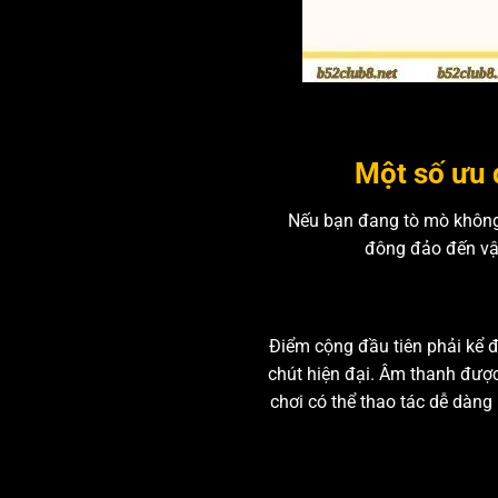
Một số ưu 
Nếu bạn đang tò mò không b
đông đảo đến vậy
Điểm cộng đầu tiên phải kể đ
chút hiện đại. Âm thanh được 
chơi có thể thao tác dễ dàng